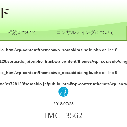
相続について
コンサルティングについて
lic_html/wp-content/themes/wp_sorasido/single.php
on line
8
128/sorasido.jp/public_html/wp-content/themes/wp_sorasido/sin
lic_html/wp-content/themes/wp_sorasido/single.php
on line
9
me/xs728128/sorasido.jp/public_html/wp-content/themes/wp_sora
2018/07/23
IMG_3562