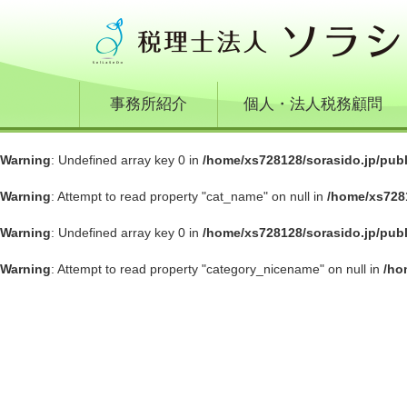
事務所紹介
個人・法人税務顧問
Warning
: Undefined array key 0 in
/home/xs728128/sorasido.jp/pub
Warning
: Attempt to read property "cat_name" on null in
/home/xs728
Warning
: Undefined array key 0 in
/home/xs728128/sorasido.jp/pub
Warning
: Attempt to read property "category_nicename" on null in
/ho