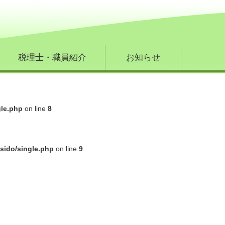
税理士・職員紹介
お知らせ
gle.php
on line
8
sido/single.php
on line
9