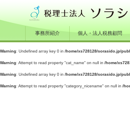
事務所紹介
個人・法人税務顧問
Warning
: Undefined array key 0 in
/home/xs728128/sorasido.jp/pub
Warning
: Attempt to read property "cat_name" on null in
/home/xs728
Warning
: Undefined array key 0 in
/home/xs728128/sorasido.jp/pub
Warning
: Attempt to read property "category_nicename" on null in
/ho