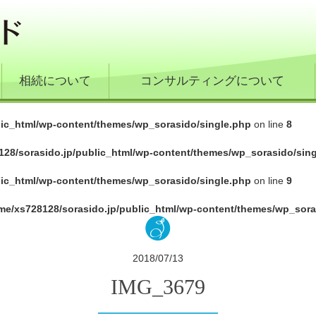
相続について
コンサルティングについて
lic_html/wp-content/themes/wp_sorasido/single.php
on line
8
128/sorasido.jp/public_html/wp-content/themes/wp_sorasido/sin
lic_html/wp-content/themes/wp_sorasido/single.php
on line
9
me/xs728128/sorasido.jp/public_html/wp-content/themes/wp_sora
2018/07/13
IMG_3679