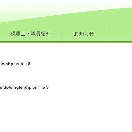
税理士・職員紹介
お知らせ
gle.php
on line
8
sido/single.php
on line
9