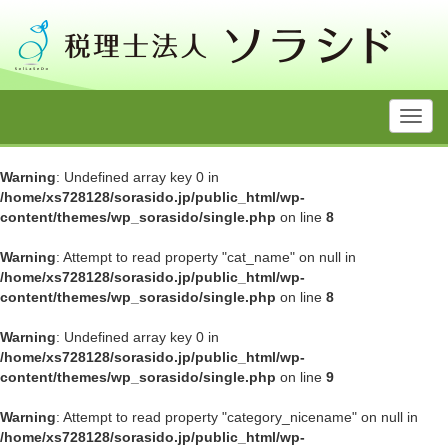
Toggl
navig
Warning
: Undefined array key 0 in
/home/xs728128/sorasido.jp/public_html/wp-
content/themes/wp_sorasido/single.php
on line
8
Warning
: Attempt to read property "cat_name" on null in
/home/xs728128/sorasido.jp/public_html/wp-
content/themes/wp_sorasido/single.php
on line
8
Warning
: Undefined array key 0 in
/home/xs728128/sorasido.jp/public_html/wp-
content/themes/wp_sorasido/single.php
on line
9
Warning
: Attempt to read property "category_nicename" on null in
/home/xs728128/sorasido.jp/public_html/wp-