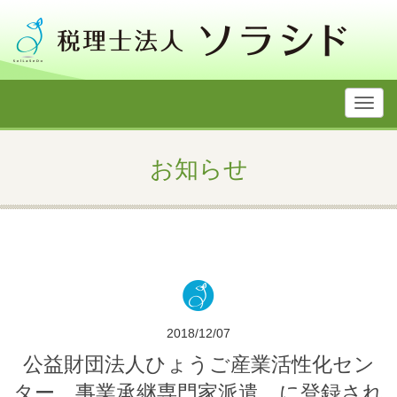
Toggl
navig
お知らせ
2018/12/07
公益財団法人ひょうご産業活性化セン
ター 事業承継専門家派遣 に登録され