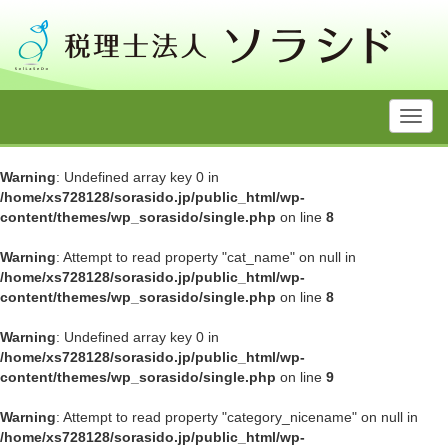
Toggl
navig
Warning
: Undefined array key 0 in
/home/xs728128/sorasido.jp/public_html/wp-
content/themes/wp_sorasido/single.php
on line
8
Warning
: Attempt to read property "cat_name" on null in
/home/xs728128/sorasido.jp/public_html/wp-
content/themes/wp_sorasido/single.php
on line
8
Warning
: Undefined array key 0 in
/home/xs728128/sorasido.jp/public_html/wp-
content/themes/wp_sorasido/single.php
on line
9
Warning
: Attempt to read property "category_nicename" on null in
/home/xs728128/sorasido.jp/public_html/wp-