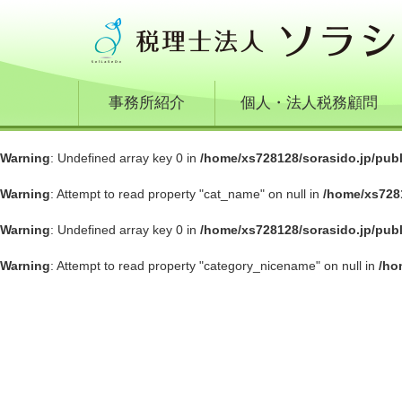
事務所紹介
個人・法人税務顧問
Warning
: Undefined array key 0 in
/home/xs728128/sorasido.jp/pub
Warning
: Attempt to read property "cat_name" on null in
/home/xs728
Warning
: Undefined array key 0 in
/home/xs728128/sorasido.jp/pub
Warning
: Attempt to read property "category_nicename" on null in
/ho