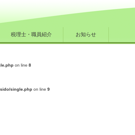
税理士・職員紹介
お知らせ
gle.php
on line
8
sido/single.php
on line
9