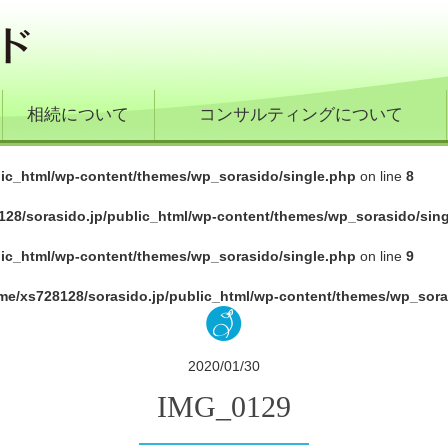
相続について
コンサルティングについて
lic_html/wp-content/themes/wp_sorasido/single.php
on line
8
128/sorasido.jp/public_html/wp-content/themes/wp_sorasido/sin
lic_html/wp-content/themes/wp_sorasido/single.php
on line
9
me/xs728128/sorasido.jp/public_html/wp-content/themes/wp_sora
2020/01/30
IMG_0129