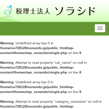
Toggl
navig
Warning
: Undefined array key 0 in
/home/xs728128/sorasido.jp/public_html/wp-
content/themes/wp_sorasido/single.php
on line
8
Warning
: Attempt to read property "cat_name" on null in
/home/xs728128/sorasido.jp/public_html/wp-
content/themes/wp_sorasido/single.php
on line
8
Warning
: Undefined array key 0 in
/home/xs728128/sorasido.jp/public_html/wp-
content/themes/wp_sorasido/single.php
on line
9
Warning
: Attempt to read property "category_nicename" on null in
/home/xs728128/sorasido.jp/public_html/wp-