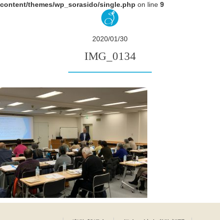
content/themes/wp_sorasido/single.php
on line
9
2020/01/30
IMG_0134