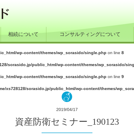
相続について
コンサルティングについて
lic_html/wp-content/themes/wp_sorasido/single.php
on line
8
128/sorasido.jp/public_html/wp-content/themes/wp_sorasido/sin
lic_html/wp-content/themes/wp_sorasido/single.php
on line
9
me/xs728128/sorasido.jp/public_html/wp-content/themes/wp_sora
2019/04/17
資産防衛セミナー_190123