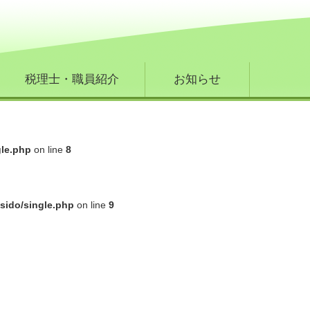
税理士・職員紹介
お知らせ
gle.php
on line
8
sido/single.php
on line
9