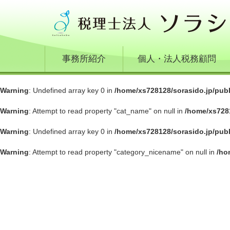
事務所紹介
個人・法人税務顧問
Warning
: Undefined array key 0 in
/home/xs728128/sorasido.jp/pub
Warning
: Attempt to read property "cat_name" on null in
/home/xs728
Warning
: Undefined array key 0 in
/home/xs728128/sorasido.jp/pub
Warning
: Attempt to read property "category_nicename" on null in
/ho